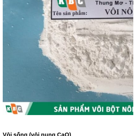
Vôi sống (vôi nung CaO)