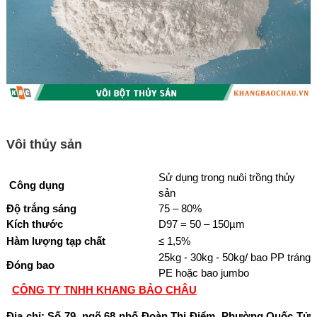
Vôi thủy sản
Sử dụng trong nuôi trồng thủy
Công dụng
sản
Độ trắng sáng
75 – 80%
Kích thước
D97 = 50 – 150µm
Hàm lượng tạp chất
≤ 1,5%
25kg - 30kg - 50kg/ bao PP tráng
Đóng bao
PE hoặc bao jumbo
CÔNG TY TNHH KHANG BẢO CHÂU
Địa chỉ:
Số 79, ngõ 68 phố Đoàn Thị Điểm, Phường Quốc Tử