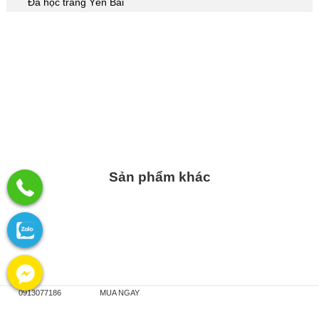
Đá hộc trắng Yên Bái
Sản phẩm khác
0913077186
MUA NGAY