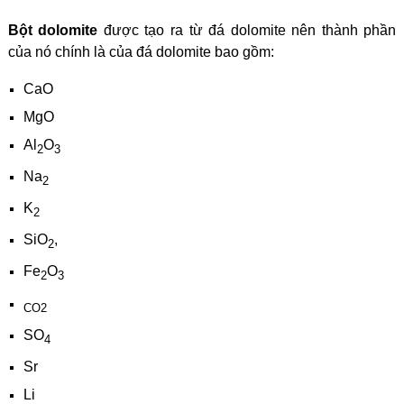
Bột dolomite
được tạo ra từ đá dolomite nên thành phần
của nó chính là của đá dolomite bao gồm:
CaO
MgO
Al
O
2
3
Na
2
K
2
SiO
,
2
Fe
O
2
3
CO2
SO
4
Sr
Li