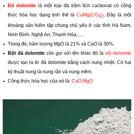
Đá dolomite
là một loại đá trầm tích cacbonat có công
thức hóa học dạng tinh thể là
CaMg(CO
)
. Đây là một
3
2
khoáng sản hiếm tập chung chủ yếu ở các tỉnh Hà Nam,
Ninh Bình, Nghệ An, Thanh Hóa,….
Trong đó, hàm lượng MgO là 21% và CaO là 30%.
Bột đá dolomite
còn gọi với tên khác đó là
vôi dolomite
được tạo ra từ đá dolomite bằng cách nung nhiệt. Có hai
kỹ thuật nung là nung rắn và nung mềm.
Công thức hóa học của nó là:
CaO.MgO