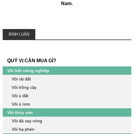
Nam.
BÌNH LUẬN
QUÝ VỊ CẦN MUA GÌ?
Vôi bột nông nghiệp
Vôi rải đất
Vôi trồng cây
Vôi ủ đất
Vôi ủ rơm
Vôi thủy sản
Vôi đá xay nóng
Vôi hạ phèn