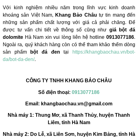
Với kinh nghiệm nhiều năm trong lĩnh vực kinh doanh
khoáng sản Việt Nam,
Khang Bảo Châu
tự tin mang đến
những sản phẩm chất lượng với giá cả phải chăng. Để
được tư vấn chi tiết về thông số cũng như
giá bột đá
dolomite
Hà Nam xin vui lòng liên hệ hotline
0913077186
.
Ngoài ra, quý khách hàng còn có thể tham khảo thểm dòng
sản phẩm
bột đá đen
tại
https://khangbaochau.vn/bot-
da/bot-da-den/
.
CÔNG TY TNHH KHANG BẢO CHÂU
Số điện thoại:
0913077186
Email: khangbaochau.vn@gmail.com
Nhà máy 1: Thung Mơ, xã Thanh Thủy, huyện Thanh
Liêm, tỉnh Hà Nam
Nhà máy 2: Do Lễ, xã Liên Sơn, huyện Kim Bảng, tỉnh Hà