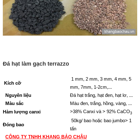
Đá hạt làm gạch terrazzo
1 mm, 2 mm, 3 mm, 4 mm, 5
Kích cỡ
mm, 7mm, 1-2cm,...
Nguyên liệu
Đá hạt trắng, hạt đen, hạt lơ, ...
Màu sắc
Màu đen, trắng, hồng, vàng, ...
>38% Canxi và > 92% CaCO
Hàm lượng canxi
3
50kg/ bao hoặc bao jumbo> 1
Đóng bao
tấn
CÔNG TY TNHH KHANG BẢO CHÂU