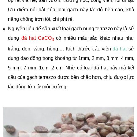
ốp lát vỉa hè, sân vườn, trường học, công viên, lối đi lại.
Ưu điểm nổi bật của loại gạch này là: độ bền cao, khả
năng chống trơn tốt, chi phí rẻ.
Nguyên liệu để sản xuất loại gạch nung terrazzo này là sử
dụng
đá hạt CaCO
có nhiều màu sắc khác nhau như
3
trắng, đen, vàng, hồng,… Kích thước các viên
đá hạt
sử
dụng dao động trong khoảng từ 1mm, 2 mm, 3 mm, 4 mm,
5 mm, 7 mm, 1cm, 2 cm. Nhờ có loại đá hạt này mà kết
cấu của gạch terrazzo được bền chắc hơn, chịu được lực
tác động lớn từ môi trường.