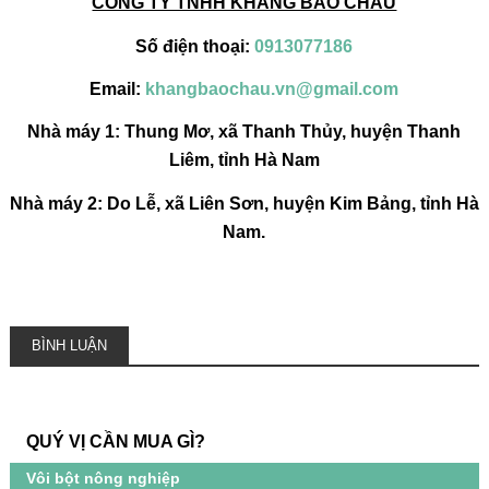
CÔNG TY TNHH KHANG BẢO CHÂU
Số điện thoại:
0913077186
Email:
khangbaochau.vn@gmail.com
Nhà máy 1: Thung Mơ, xã Thanh Thủy, huyện Thanh
Liêm, tỉnh Hà Nam
Nhà máy 2: Do Lễ, xã Liên Sơn, huyện Kim Bảng, tỉnh Hà
Nam.
BÌNH LUẬN
QUÝ VỊ CẦN MUA GÌ?
Vôi bột nông nghiệp