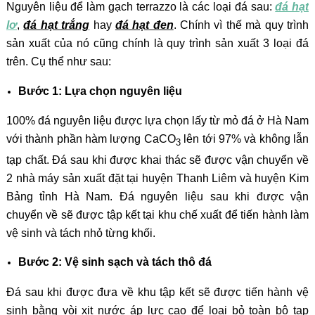
Nguyên liệu để làm gạch terrazzo là các loại đá sau:
đá hạt
lơ
,
đá hạt trắng
hay
đá hạt đen
. Chính vì thế mà quy trình
sản xuất của nó cũng chính là quy trình sản xuất 3 loại đá
trên. Cụ thể như sau:
Bước 1: Lựa chọn nguyên liệu
100% đá nguyên liệu được lựa chọn lấy từ mỏ đá ở Hà Nam
với thành phần hàm lượng CaCO
lên tới 97% và không lẫn
3
tạp chất. Đá sau khi được khai thác sẽ được vận chuyển về
2 nhà máy sản xuất đặt tại huyện Thanh Liêm và huyện Kim
Bảng tỉnh Hà Nam. Đá nguyên liệu sau khi được vận
chuyển về sẽ được tập kết tại khu chế xuất để tiến hành làm
vệ sinh và tách nhỏ từng khối.
Bước 2: Vệ sinh sạch và tách thô đá
Đá sau khi được đưa về khu tập kết sẽ được tiến hành vệ
sinh bằng vòi xịt nước áp lực cao để loại bỏ toàn bộ tạp