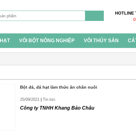
HOTLINE
0
 HẠT
VÔI BỘT NÔNG NGHIỆP
VÔI THỦY SẢN
CÁ
Bột đá, đá hạt làm thức ăn chăn nuôi
25/09/2021
|
Tin tức
Công ty TNHH Khang Bảo Châu
chuyên cung cấp 2 dòng sản phẩm
đá hạt làm thức ăn chăn nuôi
và