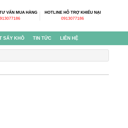
 TƯ VẤN MUA HÀNG
HOTLINE HỖ TRỢ KHIẾU NẠI
913077186
0913077186
T SẤY KHÔ
TIN TỨC
LIÊN HỆ