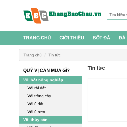
TRANG CHỦ
GIỚI THIỆU
BỘT ĐÁ
ĐÁ
Trang chủ
Tin tức
Tin tức
QUÝ VỊ CẦN MUA GÌ?
Vôi bột nông nghiệp
Vôi rải đất
Vôi trồng cây
Vôi ủ đất
Vôi ủ rơm
Vôi thủy sản