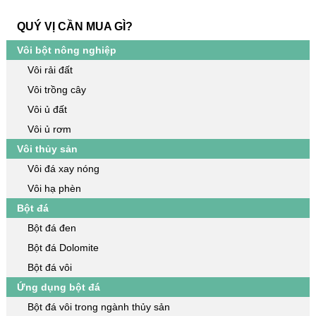
lòng tham khảo thông tin chi
QUÝ VỊ CẦN MUA GÌ?
tiết về "
hướng dẫn mua hàng
"
tại bài viết dưới đây. Hiện tại
Vôi bột nông nghiệp
có 2 cách mua hàng dễ dàng
Vôi rải đất
nhất.
Vôi trồng cây
Vôi ủ đất
Vôi ủ rơm
Vôi thủy sản
Vôi đá xay nóng
Vôi hạ phèn
Bột đá
Bột đá đen
Bột đá Dolomite
Bột đá vôi
Ứng dụng bột đá
Bột đá vôi trong ngành thủy sản