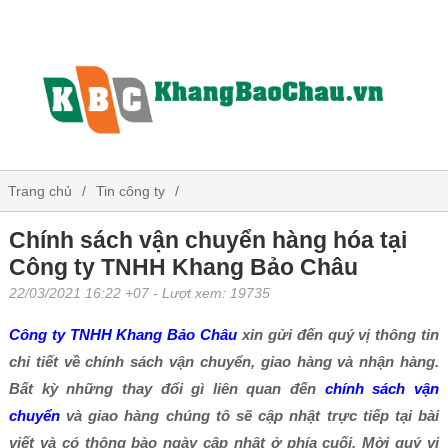
Trang chủ
Tin công ty
Chính sách vận chuyển hàng hóa tại Công ty TNHH Khang Bảo
Chính sách vận chuyển hàng hóa tại
Công ty TNHH Khang Bảo Châu
Châu
22/03/2021 16:22 +07
- Lượt xem: 19735
Công ty TNHH Khang Bảo Châu
xin gửi đến quý vị thông tin
chi tiết về chính sách vận chuyển, giao hàng và nhận hàng.
Bất kỳ những thay đổi gì liên quan đến
chính sách vận
chuyển
và giao hàng chúng tô sẽ cập nhật trực tiếp tại bài
viết và có thông bào ngày cập nhật ở phía cuối. Mời quý vị